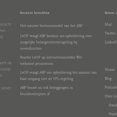
Recente berichten
Neem c
oezicht
Mail
Het nieuwe bestuursmodel van het ABP
 het
Twitter
ij
LvOP vraagt ABP bestuur om opheldering over
.
mogelijke belangenverstrengeling bij
LinkedI
nevenfuncties
Reactie LvOP op internetconsultatie Wet
eeft de
toekomst pensioenen
nkelijk
Home
LvOP vraagt ABP om opheldering ten aanzien van
an
Blog
haar omgang met de VPL-regeling
urzamer
Podcast
ABP bouwt nu ook beleggingen in
bruinkoolmijnen af
Over L
Stan
Fract