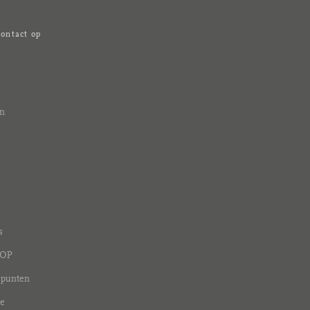
ontact op
n
s
vOP
dpunten
ie