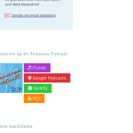
nneren op de Pensioen Podcast
iTunes
Google Podcasts
Spotify
RSS
ere kandidaten