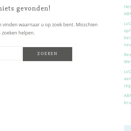
Het
 niets gevonden!
AB
LvO
en vinden waarnaar u op zoek bent. Misschien
oph
 zoeken helpen.
bel
nev
Rea
Wet
LvO
aan
reg
ABP
bru