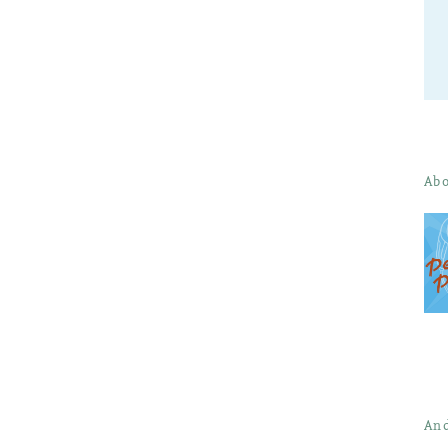
Abo
And