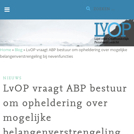
Meteen
Zoeken:
naar
de
inhoud
Home
»
Blog
»
LvOP vraagt ABP bestuur om opheldering over mogelijke
belangenverstrengeling bij nevenfuncties
CATEGORIEËN
NIEUWS
LvOP vraagt ABP bestuur
om opheldering over
mogelijke
belangenverstrengeling