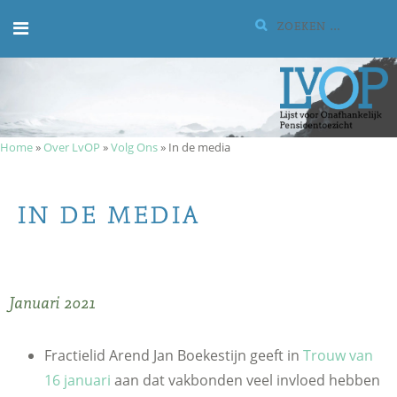
Meteen
Zoeken:
naar
de
inhoud
Home
»
Over LvOP
»
Volg Ons
»
In de media
IN DE MEDIA
Januari 2021
Fractielid Arend Jan Boekestijn geeft in
Trouw van
16 januari
aan dat vakbonden veel invloed hebben