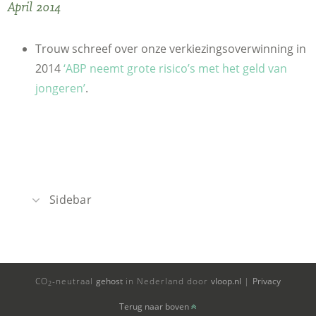
April 2014
Trouw schreef over onze verkiezingsoverwinning in
2014
‘ABP neemt grote risico’s met het geld van
jongeren’
.
Sidebar
Recente berichten
Het nieuwe bestuursmodel van het ABP
CO
-neutraal
gehost
in Nederland door
vloop.nl
|
Privacy
2
LvOP vraagt ABP bestuur om opheldering over
Terug naar boven