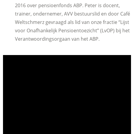
2016 over pensioenfonds ABP. Peter is docent,
trainer, ondernemer, AVV bestuurslid en door Café
Weltschmerz gevraagd als lid van onze fractie “Lijst
voor Onafhankelijk Pensioentoezicht” (LvOP) bij het
Verantwoordingsorgaan van het ABP.