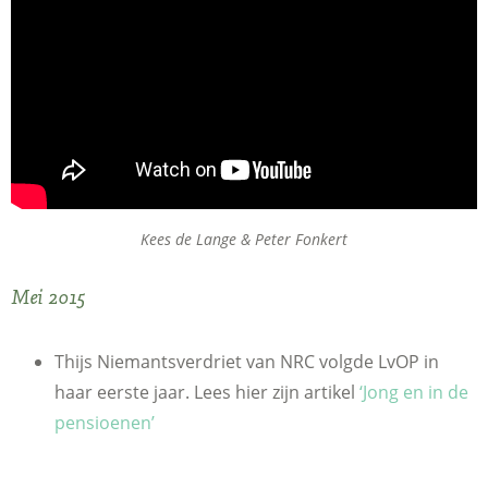
Kees de Lange & Peter Fonkert
Mei 2015
Thijs Niemantsverdriet van NRC volgde LvOP in
haar eerste jaar. Lees hier zijn artikel
‘Jong en in de
pensioenen’