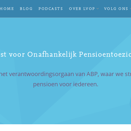
UITVOUWEN
HOME
BLOG
PODCASTS
OVER LVOP
VOLG ONS
SUBMENU
jst voor Onafhankelijk Pensioentoezi
in het verantwoordingsorgaan van ABP, waar we s
pensioen voor iedereen.