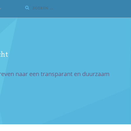
Zoeken:
UITVOUWEN
SUBMENU
cht
treven naar een transparant en duurzaam