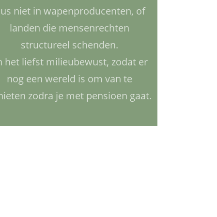
us niet in wapenproducenten, of
landen die mensenrechten
structureel schenden.
 het liefst milieubewust, zodat er
nog een wereld is om van te
nieten zodra je met pensioen gaat.