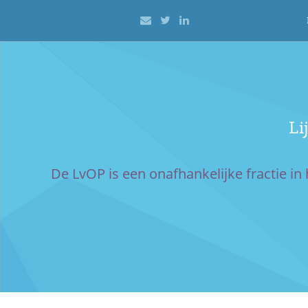
Mail
Twitter
LinkedIn
Meteen
naar
de
inhoud
Li
De LvOP is een onafhankelijke fractie 