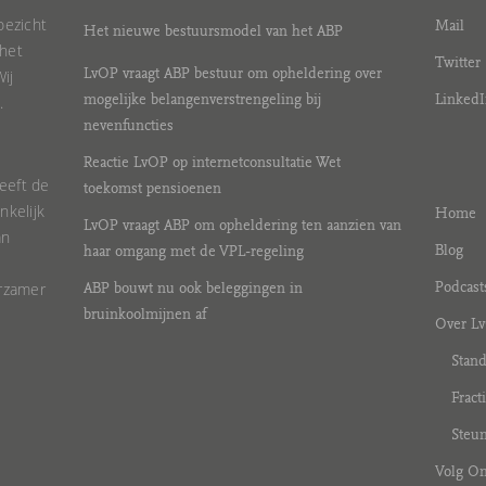
oezicht
Mail
Het nieuwe bestuursmodel van het ABP
 het
Twitter
ij
LvOP vraagt ABP bestuur om opheldering over
.
mogelijke belangenverstrengeling bij
LinkedI
nevenfuncties
Reactie LvOP op internetconsultatie Wet
eeft de
toekomst pensioenen
nkelijk
Home
LvOP vraagt ABP om opheldering ten aanzien van
an
Blog
haar omgang met de VPL-regeling
urzamer
Podcast
ABP bouwt nu ook beleggingen in
bruinkoolmijnen af
Over L
Stan
Fract
Steun
Volg O