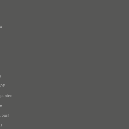
n
s
vOP
dpunten
ie
 ons!
ns