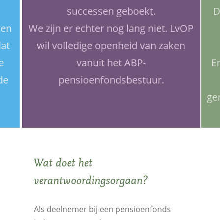
successen geboekt.
D
ten
We zijn er echter nog lang niet. LvOP
dat
wil volledige openheid van zaken
e
vanuit het ABP-
En
de
pensioenfondsbestuur.
ge
Wat doet het
verantwoordingsorgaan?
Als deelnemer bij een pensioenfonds
.