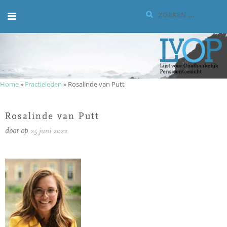
Meteen
Zoeken:
naar
de
inhoud
Home
»
Fractieleden
»
Rosalinde van Putt
Rosalinde van Putt
door
op
25 juni 2022