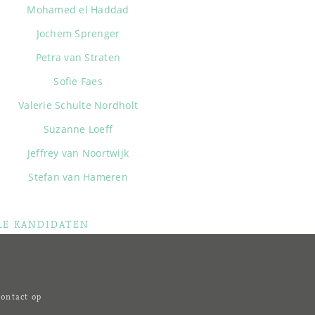
Mohamed el Haddad
Jochem Sprenger
Petra van Straten
Sofie Faes
Valerie Schulte Nordholt
Suzanne Loeff
Jeffrey van Noortwijk
Stefan van Hameren
LE KANDIDATEN
ontact op