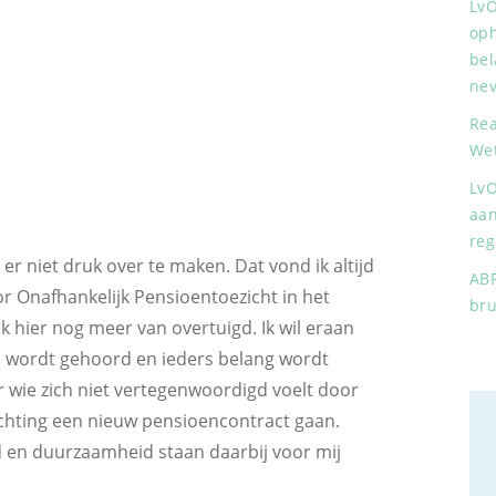
LvO
oph
bel
nev
Rea
Wet
LvO
aan
reg
 er niet druk over te maken. Dat vond ik altijd
ABP
or Onafhankelijk Pensioentoezicht in het
bru
 hier nog meer van overtuigd. Ik wil eraan
em wordt gehoord en ieders belang wordt
r wie zich niet vertegenwoordigd voelt door
chting een nieuw pensioencontract gaan.
d en duurzaamheid staan daarbij voor mij