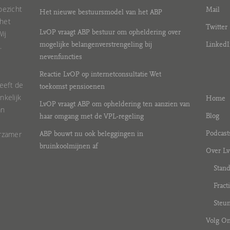
oezicht
Mail
Het nieuwe bestuursmodel van het ABP
 het
Twitter
ij
LvOP vraagt ABP bestuur om opheldering over
.
mogelijke belangenverstrengeling bij
LinkedI
nevenfuncties
Reactie LvOP op internetconsultatie Wet
eeft de
toekomst pensioenen
nkelijk
Home
LvOP vraagt ABP om opheldering ten aanzien van
an
Blog
haar omgang met de VPL-regeling
urzamer
Podcast
ABP bouwt nu ook beleggingen in
bruinkoolmijnen af
Over L
Stan
Fract
Steun
Volg O