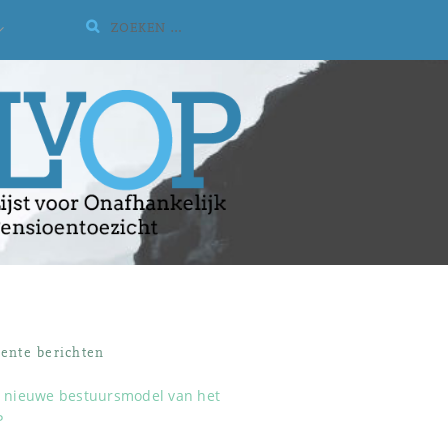
Zoeken:
UITVOUWEN
SUBMENU
ente berichten
 nieuwe bestuursmodel van het
P