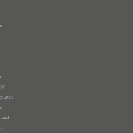
n
s
vOP
dpunten
ie
 ons!
ns