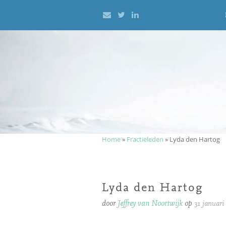
Mail
Twitter
LinkedIn
Meteen
naar
de
inhoud
Home
»
Fractieleden
»
Lyda den Hartog
Lyda den Hartog
door
Jeffrey van Noortwijk
op
31 januari