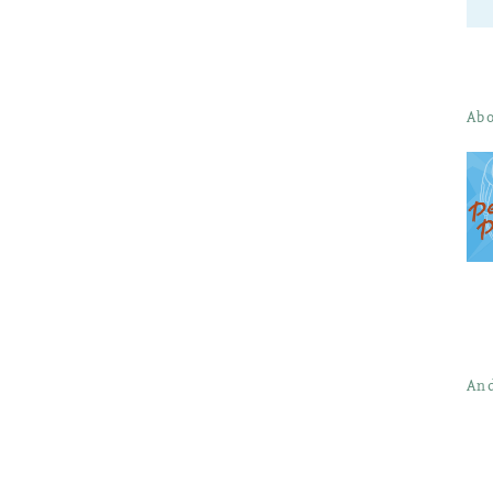
Abo
And