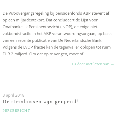
not
ona
De Vut-overgangsregeling bij pensioenfonds ABP stevent af
sch
op een miljardentekort. Dat concludeert de Lijst voor
Onafhankelijk Pensioentoezicht (LvOP), de enige niet-
vakbondsfractie in het ABP verantwoordingsorgaan, op basis
van een recente publicatie van De Nederlandsche Bank.
Volgens de LvOP fractie kan de tegenvaller oplopen tot ruim
EUR 2 miljard. Om dat op te vangen, moet of…
“Te
Ga door met lezen van
→
ABP
van
2
milj
3 april 2018
bedr
De stembussen zijn geopend!
CA
CATEGORIEËN
PERSBERICHT
over