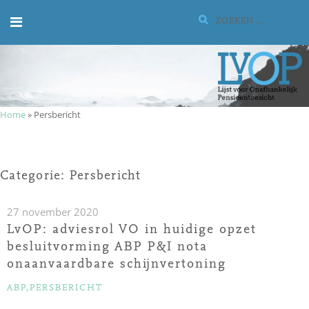
Meteen
Zoeken:
naar
de
inhoud
Home
»
Persbericht
Categorie:
Persbericht
27 november 2020
LvOP: adviesrol VO in huidige opzet
besluitvorming ABP P&I nota
onaanvaardbare schijnvertoning
CATEGORIEËN
ABP
,
PERSBERICHT