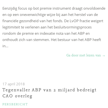
Eenzijdig focus op bot premie instrument draagt onvoldoende
en op een onevenwichtige wijze bij aan het herstel van de
financiële gezondheid van het fonds. De LvOP fractie weigert
legitimiteit te verlenen aan het besluitvormingsproces
rondom de premie en indexatie nota van het ABP en
onthoudt zich van stemmen. Het bestuur van het ABP heeft
in…
“Lv
Ga door met lezen van
→
advi
VO
in
hui
17 april 2018
opz
Tegenvaller ABP van 2 miljard bedreigt
bes
CAO overleg
ABP
CATEGORIEËN
PERSBERICHT
P&I