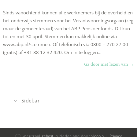
Sinds vanochtend kunnen alle werknemers bij de overheid en
het onderwijs stemmen voor het Verantwoordingsorgaan (zeg
maar de gemeenteraad) van het ABP Pensioenfonds. Dit kan
tot en met 30 april. Stemmen kan makkelijk online via
www.abp.nl/stemmen. Of telefonisch via 0800 – 270 27 00
(gratis) of +31 88 12 32 420. Om in te loggen…
“De
Ga door met lezen van
→
ste
zijn
geo
Sidebar
Recente berichten
Het nieuwe bestuursmodel van het ABP
CO
-neutraal
gehost
in Nederland door
vloop.nl
|
Privacy
2