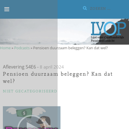
Meteen
Zoeken:
naar
de
inhoud
Home
»
Podcasts
»
Pensioen duurzaam beleggen? Kan dat wel?
Aflevering S4E6
-
8 april 2024
Pensioen duurzaam beleggen? Kan dat
wel?
CATEGORIEËN
NIET GECATEGORISEERD
Audiospeler