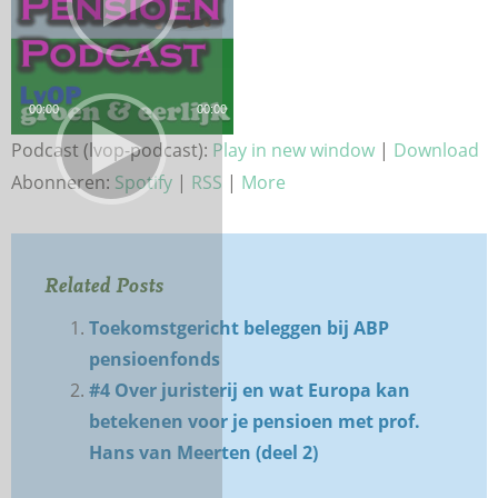
00:00
00:00
Audiospeler
Podcast (lvop-podcast):
Play in new window
|
Download
Abonneren:
Spotify
|
RSS
|
More
Related Posts
Toekomstgericht beleggen bij ABP
pensioenfonds
#4 Over juristerij en wat Europa kan
betekenen voor je pensioen met prof.
Hans van Meerten (deel 2)