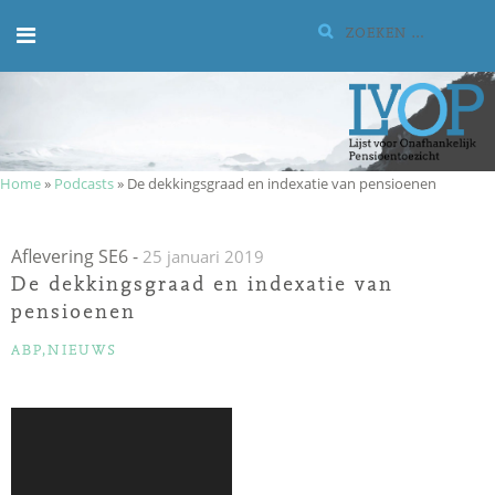
Meteen
Zoeken:
naar
de
inhoud
Home
»
Podcasts
»
De dekkingsgraad en indexatie van pensioenen
Aflevering SE6
-
25 januari 2019
De dekkingsgraad en indexatie van
pensioenen
CATEGORIEËN
ABP
,
NIEUWS
Audiospeler