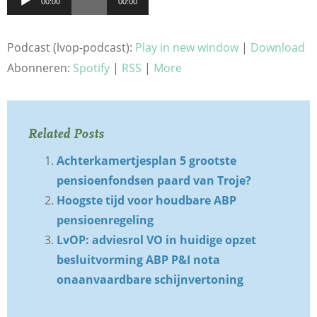
00:00
00:00
Podcast (lvop-podcast):
Play in new window
|
Download
Abonneren:
Spotify
|
RSS
|
More
Related Posts
Achterkamertjesplan 5 grootste
pensioenfondsen paard van Troje?
Hoogste tijd voor houdbare ABP
pensioenregeling
LvOP: adviesrol VO in huidige opzet
besluitvorming ABP P&I nota
onaanvaardbare schijnvertoning