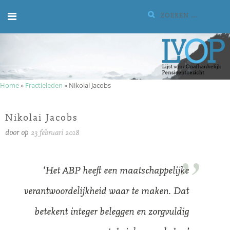
Meteen
Zoeken:
naar
de
inhoud
Home
»
Fractieleden
»
Nikolai Jacobs
Nikolai Jacobs
door
op
23 februari 2018
‘Het ABP heeft een maatschappelijke
verantwoordelijkheid waar te maken. Dat
betekent integer beleggen en zorgvuldig