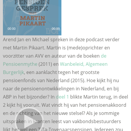
00:00
00:00
Arend Jan en Michael spreken in deze podcast verder
met Martin Pikaart. Martin is (mede)oprichter en
voorzitter van AVV en auteur van de boeken
de
Pensioenmythe
(2011) en
Wanbeleid, Algemeen
Burgerlijk
, een aanklacht tegen het grootste
pensioenfonds van Nederland (2015). Hoe kijkt hij nu
naar de pensioenontwikkelingen in Nederland, en bij
ABP in het bijzonder? In
deel 1
blikte Martin terug, in deel
2 kijkt hij vooruit. Wat vindt hij van het pensioenakkoord
en de richting van het nieuwe stelsel? Als je sommige
uitspraken in kranten leest van vakbondsbestuurders
lijkt het wel een TiTa-Tovenaarspensioen. Iedereen zou