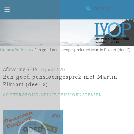
Meteen
Zoeken:
naar
de
inhoud
Home
»
Podcasts
»
Een goed pensioengesprek met Martin Pikaart (deel 2)
Aflevering SE15
-
6 juni 2020
Een goed pensioengesprek met Martin
Pikaart (deel 2)
CATEGORIEËN
ACHTERGROND
,
OPINIE
,
PENSIOENSTELSEL
Audiospeler