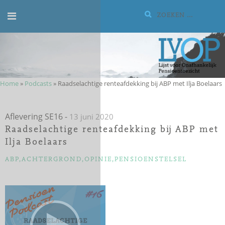
Meteen
Zoeken:
naar
de
inhoud
Home
»
Podcasts
»
Raadselachtige renteafdekking bij ABP met Ilja Boelaars
Aflevering SE16
-
13 juni 2020
Raadselachtige renteafdekking bij ABP met
Ilja Boelaars
CATEGORIEËN
ABP
,
ACHTERGROND
,
OPINIE
,
PENSIOENSTELSEL
Audiospeler