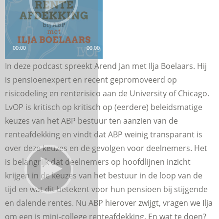
00:00
00:00
In deze podcast spreekt Arend Jan met Ilja Boelaars. Hij
is pensioenexpert en recent gepromoveerd op
risicodeling en renterisico aan de University of Chicago.
LvOP is kritisch op kritisch op (eerdere) beleidsmatige
keuzes van het ABP bestuur ten aanzien van de
renteafdekking en vindt dat ABP weinig transparant is
over deze keuzes en de gevolgen voor deelnemers. Het
is belangrijk dat deelnemers op hoofdlijnen inzicht
krijgen in de keuzes van het bestuur in de loop van de
tijd en wat dit betekent voor hun pensioen bij stijgende
en dalende rentes. Nu ABP hierover zwijgt, vragen we Ilja
om een is mini-college renteafdekking. En wat te doen?