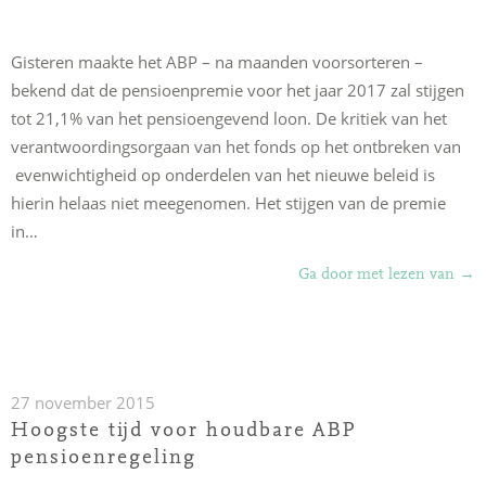
Gisteren maakte het ABP – na maanden voorsorteren –
bekend dat de pensioenpremie voor het jaar 2017 zal stijgen
tot 21,1% van het pensioengevend loon. De kritiek van het
verantwoordingsorgaan van het fonds op het ontbreken van
evenwichtigheid op onderdelen van het nieuwe beleid is
hierin helaas niet meegenomen. Het stijgen van de premie
in…
“Lv
Ga door met lezen van
→
kijk
krit
me
bij
27 november 2015
prem
Hoogste tijd voor houdbare ABP
ABP
pensioenregeling