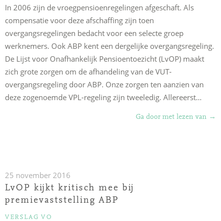
vra
In 2006 zijn de vroegpensioenregelingen afgeschaft. Als
op”
compensatie voor deze afschaffing zijn toen
overgangsregelingen bedacht voor een selecte groep
werknemers. Ook ABP kent een dergelijke overgangsregeling.
De Lijst voor Onafhankelijk Pensioentoezicht (LvOP) maakt
zich grote zorgen om de afhandeling van de VUT-
overgangsregeling door ABP. Onze zorgen ten aanzien van
deze zogenoemde VPL-regeling zijn tweeledig. Allereerst…
“Gr
Ga door met lezen van
→
zor
om
VU
ove
25 november 2016
bij
LvOP kijkt kritisch mee bij
ABP
premievaststelling ABP
CATEGORIEËN
VERSLAG VO