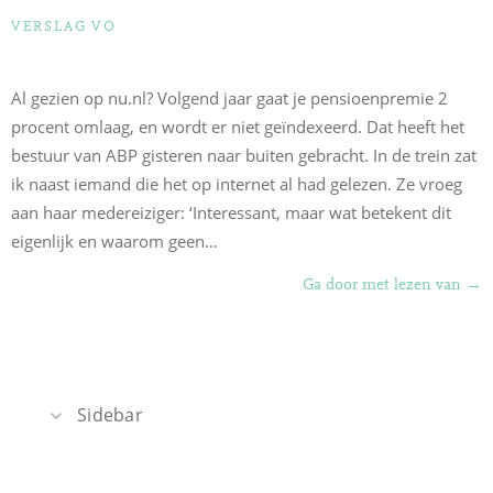
CATEGORIEËN
VERSLAG VO
Al gezien op nu.nl? Volgend jaar gaat je pensioenpremie 2
procent omlaag, en wordt er niet geïndexeerd. Dat heeft het
bestuur van ABP gisteren naar buiten gebracht. In de trein zat
ik naast iemand die het op internet al had gelezen. Ze vroeg
aan haar medereiziger: ‘Interessant, maar wat betekent dit
eigenlijk en waarom geen…
“Te
Ga door met lezen van
→
LvO
pre
en
ind
Sidebar
ABP
Recente berichten