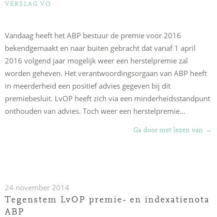
CATEGORIEËN
VERSLAG VO
Vandaag heeft het ABP bestuur de premie voor 2016
bekendgemaakt en naar buiten gebracht dat vanaf 1 april
2016 volgend jaar mogelijk weer een herstelpremie zal
worden geheven. Het verantwoordingsorgaan van ABP heeft
in meerderheid een positief advies gegeven bij dit
premiebesluit. LvOP heeft zich via een minderheidsstandpunt
onthouden van advies. Toch weer een herstelpremie…
“Ho
Ga door met lezen van
→
tijd
voo
hou
ABP
24 november 2014
pen
Tegenstem LvOP premie- en indexatienota
ABP