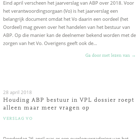
Eind april verscheen het jaarverslag van ABP over 2018. Voor
het verantwoordingsorgaan (Vo) is het jaarverslag een
belangrijk document omdat het Vo daarin een oordeel (het
Oordeel) mag geven over het handelen van het bestuur van
ABP. Op die manier kan de deelnemer bekend worden met de
zorgen van het Vo. Overigens geeft ook de…
“Oo
Ga door met lezen van
→
ove
het
han
van
28 april 2018
het
Houding ABP bestuur in VPL dossier roept
bes
alleen maar meer vragen op
ove
CATEGORIEËN
VERSLAG VO
201
Donderdag 26 april was er een overlegvergadering van het