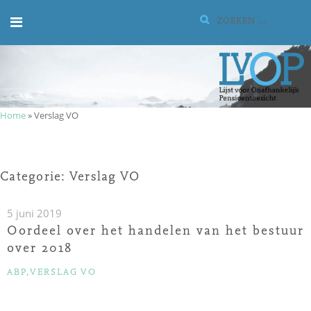
Meteen
Zoeken:
naar
de
inhoud
Home
»
Verslag VO
Categorie:
Verslag VO
5 juni 2019
Oordeel over het handelen van het bestuur
over 2018
CATEGORIEËN
ABP
,
VERSLAG VO