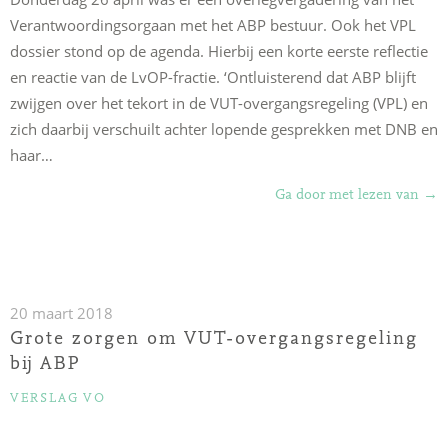
Verantwoordingsorgaan met het ABP bestuur. Ook het VPL
dossier stond op de agenda. Hierbij een korte eerste reflectie
en reactie van de LvOP-fractie. ‘Ontluisterend dat ABP blijft
zwijgen over het tekort in de VUT-overgangsregeling (VPL) en
zich daarbij verschuilt achter lopende gesprekken met DNB en
haar…
“Ho
Ga door met lezen van
→
ABP
bes
in
VPL
20 maart 2018
doss
Grote zorgen om VUT-overgangsregeling
roe
bij ABP
alle
CATEGORIEËN
VERSLAG VO
maa
mee